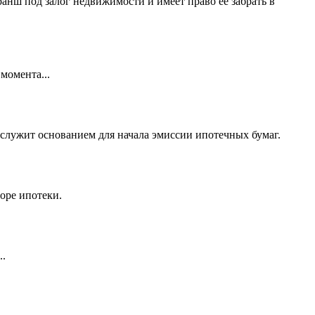
анш под залог недвижимости и имеет право её забрать в
момента...
 служит основанием для начала эмиссии ипотечных бумаг.
оре ипотеки.
..