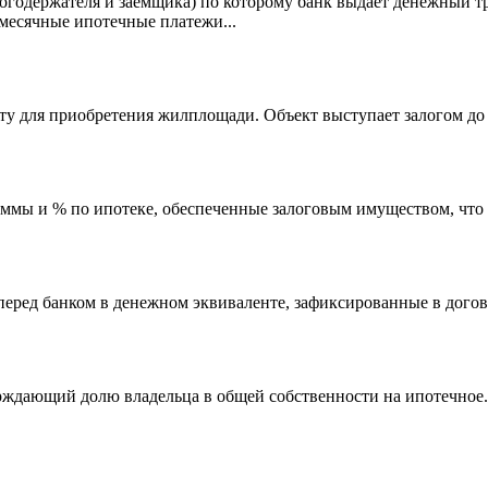
огодержателя и заемщика) по которому банк выдает денежный тр
емесячные ипотечные платежи...
у для приобретения жилплощади. Объект выступает залогом до 
уммы и % по ипотеке, обеспеченные залоговым имуществом, что
перед банком в денежном эквиваленте, зафиксированные в догов
рждающий долю владельца в общей собственности на ипотечное.